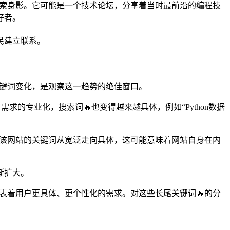
初的搜索身影。它可能是一个技术论坛，分享着当时最前沿的编程技
好者。
民建立联系。
的关键词变化，是观察这一趋势的绝佳窗口。
求的专业化，搜索词🔥也变得越来越具体，例如“Python数据
果搜索该网站的关键词从宽泛走向具体，这可能意味着网站自身在内
渐扩大。
往代表着用户更具体、更个性化的需求。对这些长尾关键词🔥的分