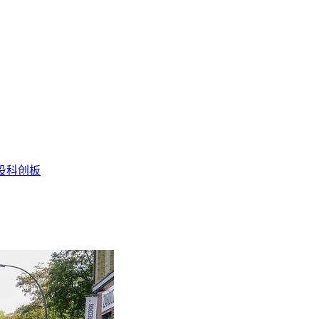
投
科创板