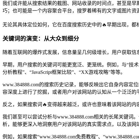
我们或许能从搜索结果的截图、网站收录的时间点，甚至是早期论
巧；也可能是一个内容聚合平台，搜罗着稀有的文字或图片资
无论其具体定位如何，它在百度搜索历史中的🔥早期出现，
关键词的演变：从大众到细分
随着互联网的爆炸式发展，信息量呈几何级增长，用户获取信息的
早期，用户搜索的关键词可能更宽泛、更笼统。例如，与“技术”、
分析教程”、“JavaScript框架比较”、“XX游戏攻略”等等。
www.384888.com的搜索历史记录，能够反映出它自
容深度上进行了挖掘，或者用户对该网站的认知从一个泛泛的
反之，如果搜索词🔥变得越来越泛，或许也意味着该网站的
我们甚至可以尝试分析与www.384888.com相关的长尾
析，能够更深入地洞察用户对该网站的真实需求点，以及该网
例如，如果搜索“www.384888.com免费教程”、“www.38