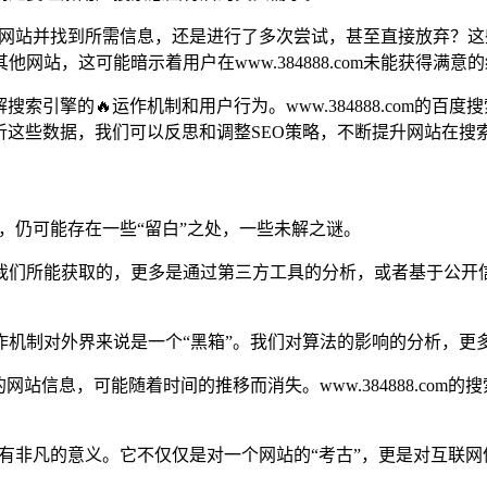
直接进入网站并找到所需信息，还是进行了多次尝试，甚至直接放弃
站，这可能暗示着用户在www.384888.com未能获得满意
索引擎的🔥运作机制和用户行为。www.384888.com的
析这些数据，我们可以反思和调整SEO策略，不断提升网站在搜
索历史，仍可能存在一些“留白”之处，一些未解之谜。
我们所能获取的，更多是通过第三方工具的分析，或者基于公开
作机制对外界来说是一个“黑箱”。我们对算法的影响的分析，
站信息，可能随着时间的推移而消失。www.384888.co
，依然具有非凡的意义。它不仅仅是对一个网站的“考古”，更是对