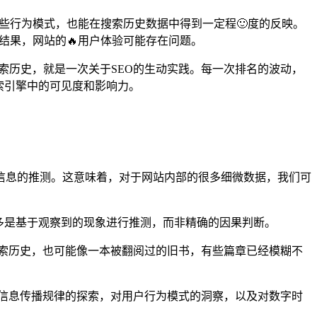
？这些行为模式，也能在搜索历史数据中得到一定程🙂度的反映。
的结果，网站的🔥用户体验可能存在问题。
百度搜索历史，就是一次关于SEO的生动实践。每一次排名的波动，
索引擎中的可见度和影响力。
信息的推测。这意味着，对于网站内部的很多细微数据，我们可
更多是基于观察到的现象进行推测，而非精确的因果判断。
m的搜索历史，也可能像一本被翻阅过的旧书，有些篇章已经模糊不
互联网信息传播规律的探索，对用户行为模式的洞察，以及对数字时