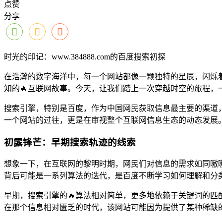
点赞
分享
时光的印记：www.384888.com的百度搜索初探
在浩瀚的数字海洋中，每一个网站都像一颗独特的星辰，闪烁着自
知的🔥互联网故事。今天，让我们踏上一次穿越时空的旅程，一同
搜索引擎，特别是百度，作为中国网民获取信息最主要的渠道，其
一个网站的过往，更是在审视整个互联网信息生态的动态发展
初露锋芒：早期搜索轨迹的线索
想象一下，在互联网的黎明时期，网民们对信息的需求如同嗷嗷待
背后可能是一系列算法的迭代，是百度不断学习如何理解和分类
早期，搜索引擎的🔥算法相对简单，更多地依赖于关键词的匹配。
在那个信息相对匮乏的时代，该网站可能因为提供了某种稀缺