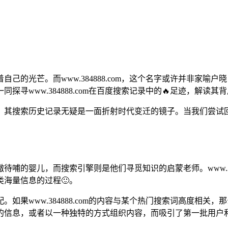
己的光芒。而www.384888.com，这个名字或许并非家
探寻www.384888.com在百度搜索记录中的🔥足迹，解
搜索历史记录无疑是一面折射时代变迁的镜子。当我们尝试回溯ww
。
哺的婴儿，而搜索引擎则是他们寻觅知识的启蒙老师。www.38
海量信息的过程🙂。
如果www.384888.com的内容与某个热门搜索词高度相
的信息，或者以一种独特的方式组织内容，而吸引了第一批用户