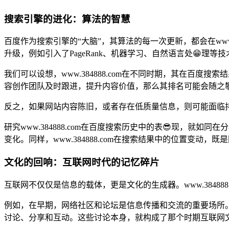
搜索引擎的进化：算法的智慧
百度作为搜索引擎的“大脑”，其算法的每一次更新，都会在www
升级，例如引入了PageRank、机器学习、自然语言处😁
我们可以设想，www.384888.com在不同时期，其在百度
容创作团队及时跟进，提升内容价值，那么其排名可能会随之
反之，如果网站内容陈旧，或者存在低质量信息，则可能面临
研究www.384888.com在百度搜索历史中的表😎现，
变化。同样，www.384888.com在搜索结果中的位置变
文化的回响：互联网时代的记忆碎片
互联网不仅仅是信息的载体，更是文化的生成器。www.3848
例如，在早期，网络社区和论坛是信息传播和交流的重要场所。如
讨论、分享和互动。这些讨论本身，就构成了那个时期互联网