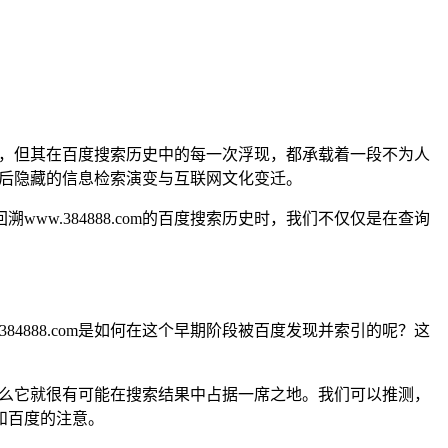
喻户晓，但其在百度搜索历史中的每一次浮现，都承载着一段不为人
读其背后隐藏的信息检索演变与互联网文化变迁。
w.384888.com的百度搜索历史时，我们不仅仅是在查询
4888.com是如何在这个早期阶段被百度发现并索引的呢？这
关，那么它就很有可能在搜索结果中占据一席之地。我们可以推测，
和百度的注意。