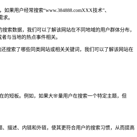
用户经常搜索“www.384888.comXXX技术”、
种需求。
的搜索数据，我们可以了解该网站在不同地域的用户群体分布，
或者与当地的热点事件相关。
.com的还搜索了哪些同类网站或相关关键词，我们可以了解该网站在
容存在的短板。例如，如果大🌸量用户在搜索一个特定主题，但
题、描述、内链和外链，使其更符合用户的搜索习惯，从而提高