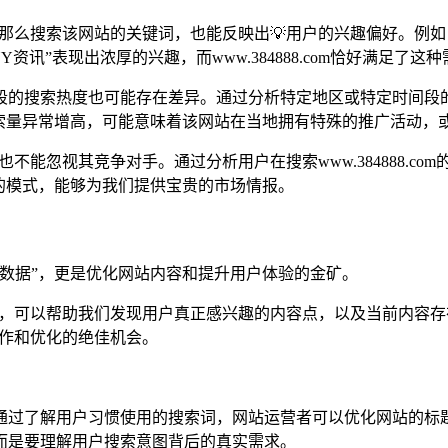
，那么搜索该网站的关键词，也能反映出💡用户的兴趣偏好。例如，如果
“YYY资讯”表现出浓厚的兴趣，而www.384888.com恰好满足了这
时段的搜索热度也可能存在差异。通过分析特定地区或特定时间段
搜索量异常增高，可能意味着该网站在当地拥有特殊的推广活动，
，我们也不能忽视其竞争对手。通过分析用户在搜索www.384888
的模式，能够为我们提供宝贵的市场情报。
数据”，更是优化网站内容和提升用户体验的金矿。
深度挖掘，可以帮助我们发现用户真正感兴趣的内容点，以及当前内
容创作和优化的绝佳机会。
。
通过了解用户习惯使用的搜索词，网站运营者可以优化网站的标
而是要理解用户搜索意图背后的真实需求。