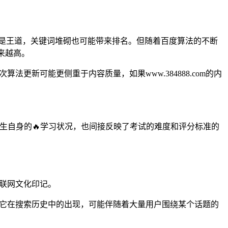
内容量是王道，关键词堆砌也可能带来排名。但随着百度算法的不断
来越高。
法更新可能更侧重于内容质量，如果www.384888.com的内
了学生自身的🔥学习状况，也间接反映了考试的难度和评分标准的
互联网文化印记。
，那么它在搜索历史中的出现，可能伴随着大量用户围绕某个话题的